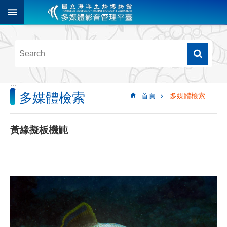
跳到主要內容區塊
進
階
搜
尋
:::
多媒體檢索
首頁
多媒體檢索
多
媒
體
黃緣擬板機魨
檢
索
圖
像
影
音
音