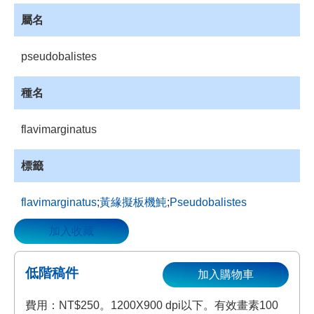
資
屬名
源
收
pseudobalistes
藏
登
種名
入
flavimarginatus
標籤
flavimarginatus
;
黃緣擬板機魨
;
Pseudobalistes
加入收藏
低階稿件
加入購物車
費用：NT$250。1200X900 dpi以下。有效畫素100