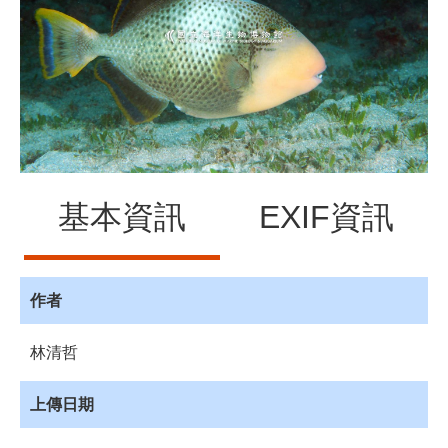
源
訊
息
發
布
諮
詢
服
基本資訊
EXIF資訊
務
會
員
專
作者
區
林清哲
首
頁
上傳日期
館