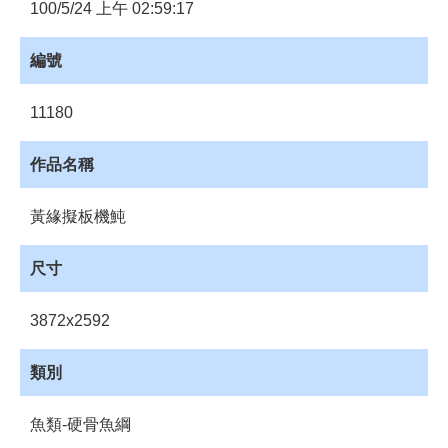
員
100/5/24 上午 02:59:17
登
入
編號
網
站
11180
導
覽
作品名稱
購
物
黃緣擬板機魨
車
下
尺寸
載
管
3872x2592
理
資
類別
源
管
魚類-硬骨魚綱
理