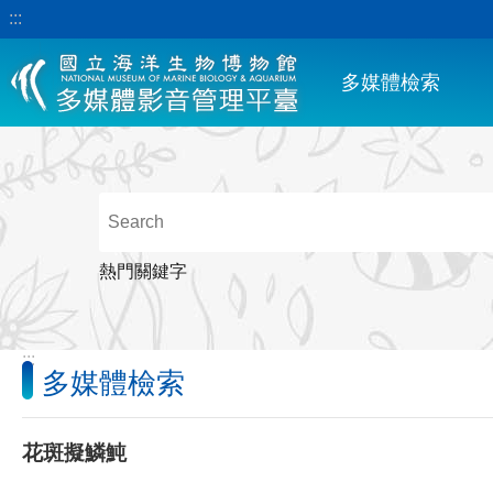
:::
跳到主要內容區塊
多媒體檢索
熱門關鍵字
:::
多媒體檢索
花斑擬鱗魨