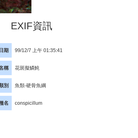
EXIF資訊
日期
99/12/7 上午 01:35:41
名稱
花斑擬鱗魨
類別
魚類-硬骨魚綱
種名
conspicillum