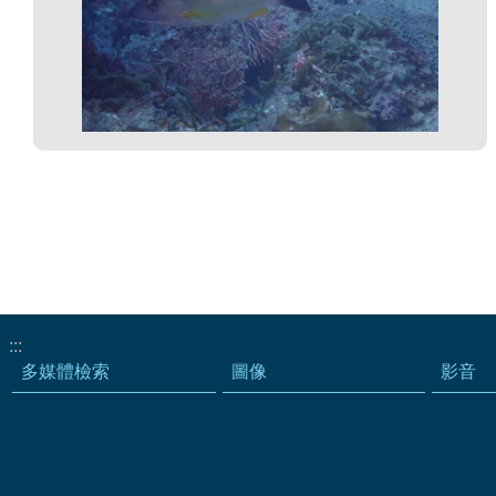
:::
多媒體檢索
圖像
影音