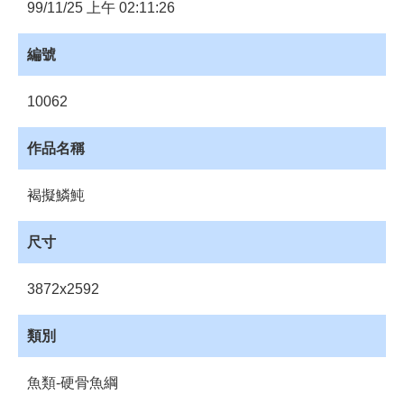
員
99/11/25 上午 02:11:26
登
入
編號
網
站
10062
導
覽
作品名稱
購
物
褐擬鱗魨
車
下
尺寸
載
管
3872x2592
理
資
類別
源
管
魚類-硬骨魚綱
理