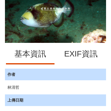
源
訊
息
發
布
諮
詢
服
基本資訊
EXIF資訊
務
會
員
專
作者
區
林清哲
首
頁
上傳日期
館