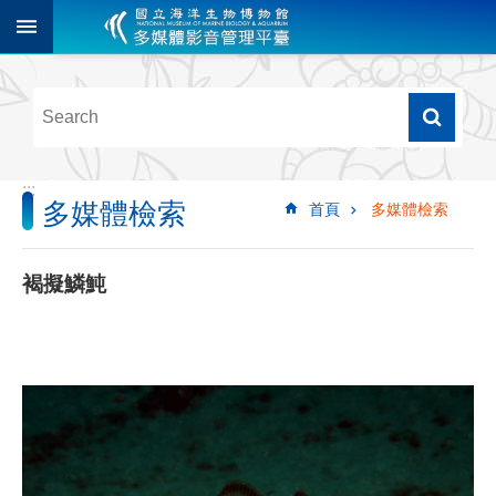
跳到主要內容區塊
進
階
搜
尋
:::
多媒體檢索
首頁
多媒體檢索
多
媒
體
褐擬鱗魨
檢
索
圖
像
影
音
音