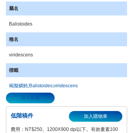
資
屬名
源
收
Balistoides
藏
登
種名
入
viridescens
標籤
褐擬鱗魨
;
Balistoides
;
viridescens
加入收藏
低階稿件
加入購物車
費用：NT$250。1200X900 dpi以下。有效畫素100