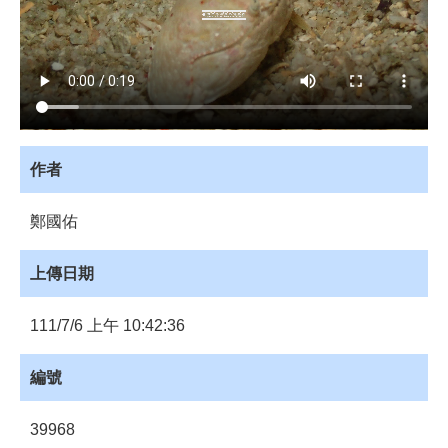
源
訊
息
發
布
諮
作者
詢
服
務
鄭國佑
會
上傳日期
員
專
區
111/7/6 上午 10:42:36
首
編號
頁
39968
館