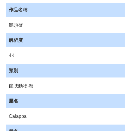
員
登
作品名稱
入
網
饅頭蟹
站
導
解析度
覽
購
4K
物
車
類別
下
載
節肢動物-蟹
管
理
屬名
資
源
Calappa
管
理