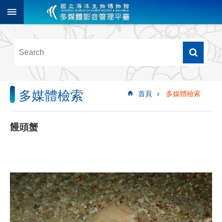
跳到主要內容區塊
進
階
搜
尋
:::
多媒體檢索
首頁
多媒體檢索
多
媒
體
饅頭蟹
檢
索
圖
像
影
音
音