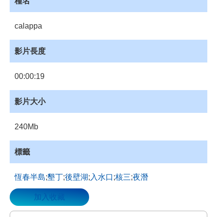
種名
資
源
calappa
收
藏
影片長度
登
入
00:00:19
影片大小
240Mb
標籤
恆春半島
;
墾丁
;
後壁湖
;
入水口
;
核三
;
夜潛
加入收藏