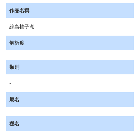
員
登
作品名稱
入
網
綠島柚子湖
站
導
解析度
覽
購
物
類別
車
下
-
載
管
屬名
理
資
源
種名
管
理