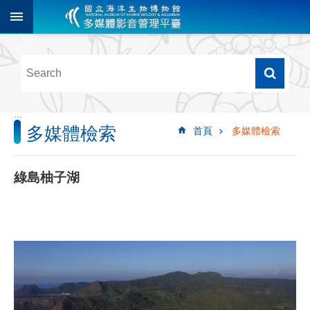
跳到主要內容區塊
進
階
搜
尋
:::
多媒體檢索
首頁
多媒體檢索
多
媒
體
綠島柚子湖
檢
索
圖
像
影
音
音