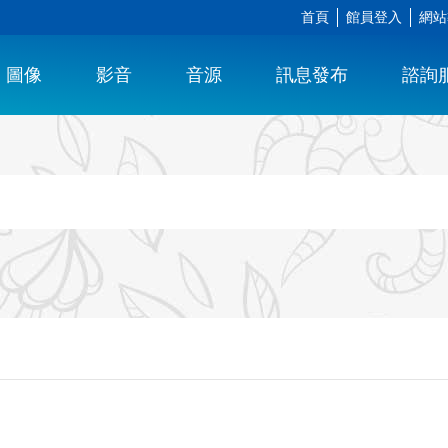
首頁
館員登入
網站
圖像
影音
音源
訊息發布
諮詢