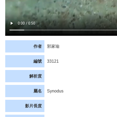
作者
郭家瑜
編號
33121
解析度
屬名
Synodus
影片長度