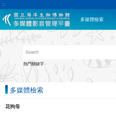
:::
跳到主要內容區塊
多媒體檢索
熱門關鍵字
:::
多媒體檢索
花狗母