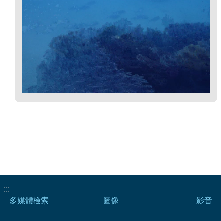
:::
多媒體檢索
圖像
影音