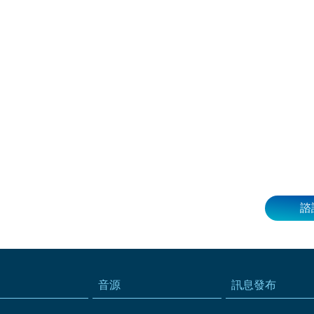
諮
音源
訊息發布