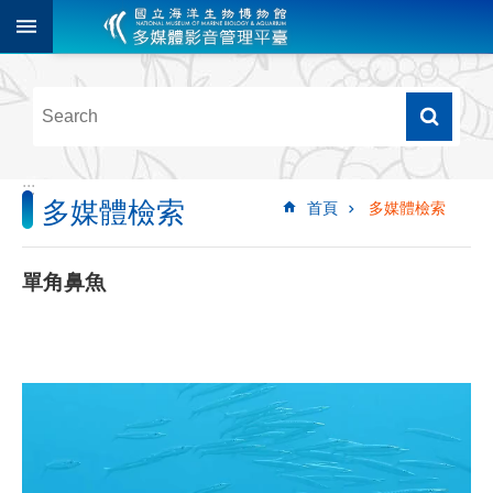
跳到主要內容區塊
進
階
搜
尋
:::
多媒體檢索
首頁
多媒體檢索
多
媒
體
單角鼻魚
檢
索
圖
像
影
音
音