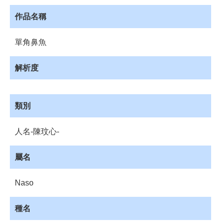
員
登
作品名稱
入
網
單角鼻魚
站
導
解析度
覽
購
物
類別
車
下
人名-陳玟心-
載
管
屬名
理
資
Naso
源
管
種名
理