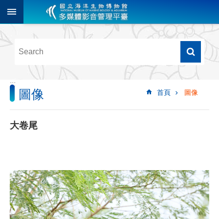
跳到主要內容區塊
進
階
搜
尋
:::
圖像
首頁
圖像
多
媒
體
大卷尾
檢
索
圖
像
影
音
音