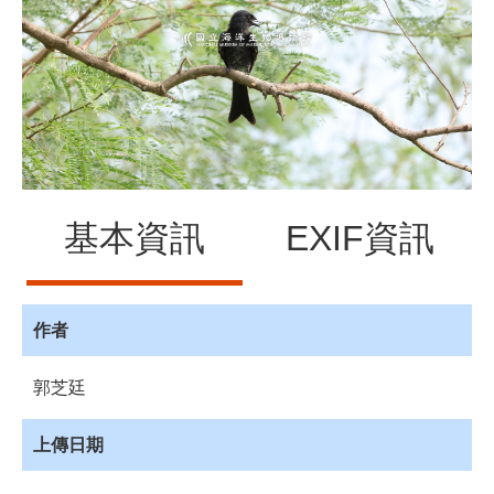
源
訊
息
發
布
諮
詢
服
基本資訊
EXIF資訊
務
會
員
專
作者
區
郭芝廷
首
頁
上傳日期
館