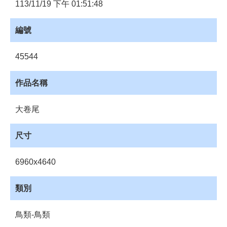
員
113/11/19 下午 01:51:48
登
入
編號
網
站
45544
導
覽
作品名稱
購
物
大卷尾
車
下
尺寸
載
管
6960x4640
理
資
類別
源
管
鳥類-鳥類
理