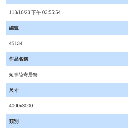
員
登
113/10/23 下午 03:55:54
入
網
編號
站
導
45134
覽
購
作品名稱
物
車
短掌陸寄居蟹
下
載
尺寸
管
理
4000x3000
資
源
類別
管
理