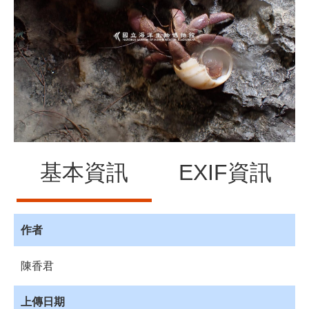
源
訊
息
發
布
諮
詢
服
務
基本資訊
EXIF資訊
會
員
專
區
作者
首
陳香君
頁
館
上傳日期