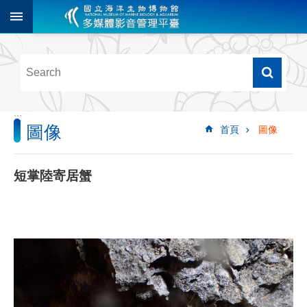
跳到主要內容區塊
進
階
搜
尋
:::
圖像
首頁
圖像
多
媒
體
短掌陸寄居蟹
檢
索
圖
像
影
音
音