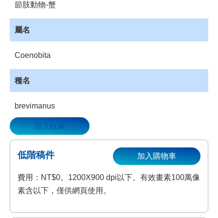
節肢動物-蟹
資
源
屬名
收
藏
Coenobita
登
入
種名
brevimanus
加入收藏
低階稿件
加入購物車
費用：NT$0。1200X900 dpi以下。有效畫素100萬像
素含以下，僅供網頁使用。