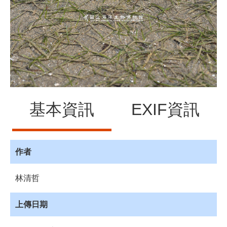
源
訊
息
發
布
諮
詢
服
基本資訊
EXIF資訊
務
會
員
專
作者
區
林清哲
首
頁
上傳日期
館