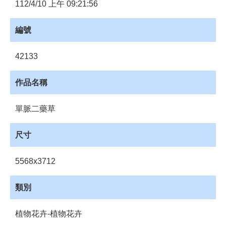
員
112/4/10 上午 09:21:56
登
入
編號
網
站
42133
導
覽
作品名稱
購
物
單脈二藥草
車
下
尺寸
載
管
5568x3712
理
資
類別
源
管
植物花卉-植物花卉
理