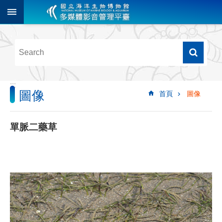
跳到主要內容區塊
進
階
搜
尋
:::
圖像
首頁
圖像
多
媒
體
單脈二藥草
檢
索
圖
像
影
音
音