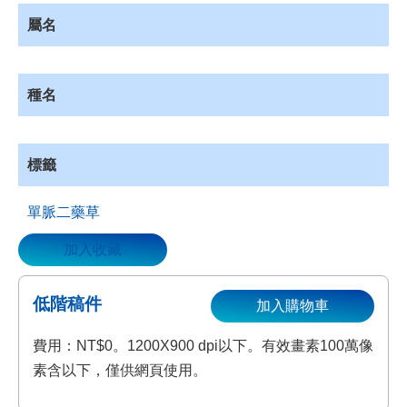
資
屬名
源
收
藏
種名
登
入
標籤
單脈二藥草
加入收藏
低階稿件
加入購物車
費用：NT$0。1200X900 dpi以下。有效畫素100萬像
素含以下，僅供網頁使用。