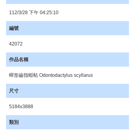
員
登
112/3/28 下午 04:25:10
入
網
編號
站
導
42072
覽
購
作品名稱
物
車
蟬形齒指蝦蛄 Odontodactylus scyllarus
下
載
尺寸
管
理
5184x3888
資
源
類別
管
理