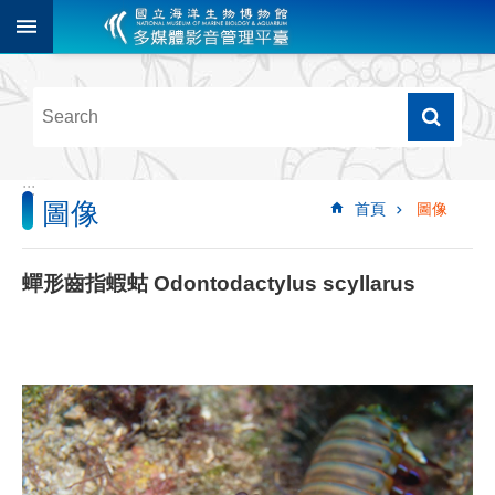
跳到主要內容區塊
進
階
搜
尋
:::
圖像
首頁
圖像
多
媒
體
蟬形齒指蝦蛄 Odontodactylus scyllarus
檢
索
圖
像
影
音
音