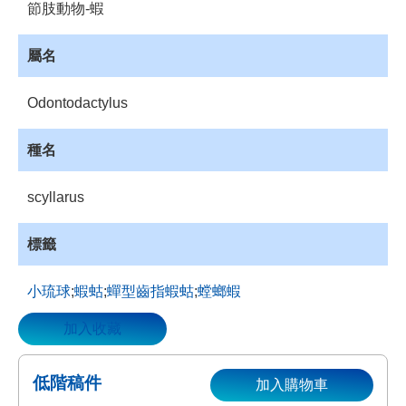
節肢動物-蝦
資
源
屬名
收
藏
Odontodactylus
登
入
種名
scyllarus
標籤
小琉球
;
蝦蛄
;
蟬型齒指蝦蛄
;
螳螂蝦
加入收藏
低階稿件
加入購物車