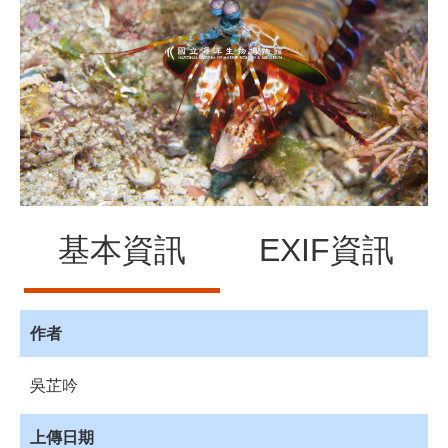
源
訊
息
發
布
諮
詢
服
務
基本資訊
EXIF資訊
會
員
專
區
作者
首
吳芷吟
頁
館
上傳日期