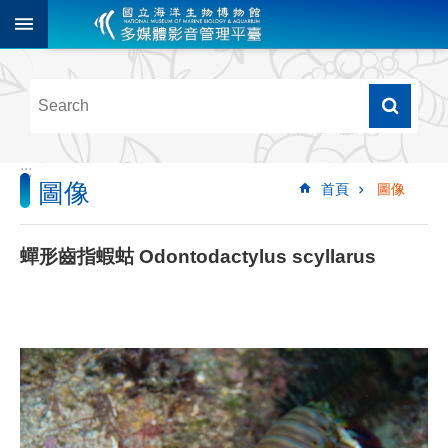
跳到主要內容區塊
進
階
搜
尋
:::
圖像
首頁
圖像
多
媒
體
蟬形齒指蝦蛄 Odontodactylus scyllarus
檢
索
圖
像
影
音
音