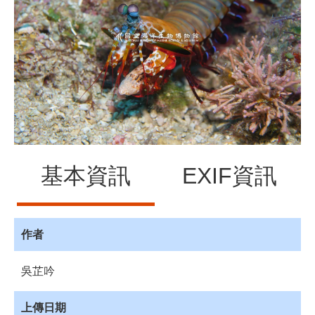
源
訊
息
發
布
諮
詢
服
務
基本資訊
EXIF資訊
會
員
專
區
作者
首
吳芷吟
頁
館
上傳日期