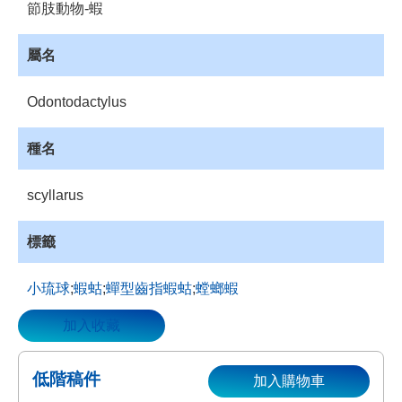
節肢動物-蝦
資
源
屬名
收
藏
Odontodactylus
登
入
種名
scyllarus
標籤
小琉球
;
蝦蛄
;
蟬型齒指蝦蛄
;
螳螂蝦
加入收藏
低階稿件
加入購物車