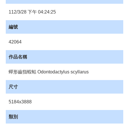
員
登
112/3/28 下午 04:24:25
入
網
編號
站
導
42064
覽
購
作品名稱
物
車
蟬形齒指蝦蛄 Odontodactylus scyllarus
下
載
尺寸
管
理
5184x3888
資
源
類別
管
理