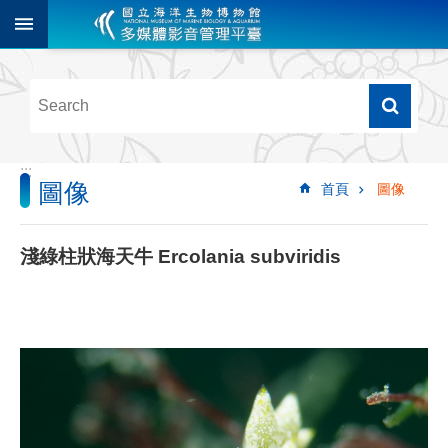
跳到主要內容區塊
進
階
搜
尋
:::
圖像
首頁
圖像
多
媒
體
淺綠柱狀海天牛 Ercolania subviridis
檢
索
圖
像
影
音
音