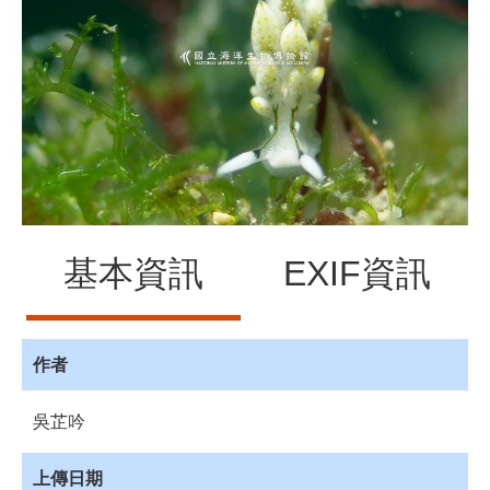
源
訊
息
發
布
諮
詢
服
務
基本資訊
EXIF資訊
會
員
專
區
作者
首
吳芷吟
頁
館
上傳日期