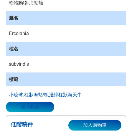
軟體動物-海蛞蝓
資
源
屬名
收
藏
Ercolania
登
入
種名
subviridis
標籤
小琉球
;
柱狀海蛞蝓
;
淺綠柱狀海天牛
加入收藏
低階稿件
加入購物車