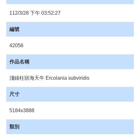
員
登
112/3/28 下午 03:52:27
入
網
編號
站
導
42056
覽
購
作品名稱
物
車
淺綠柱狀海天牛 Ercolania subviridis
下
載
尺寸
管
理
5184x3888
資
源
類別
管
理