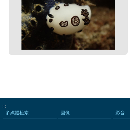
:::
多媒體檢索
圖像
影音