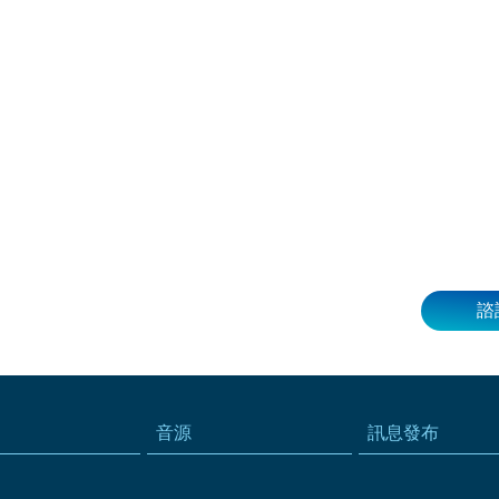
諮
音源
訊息發布