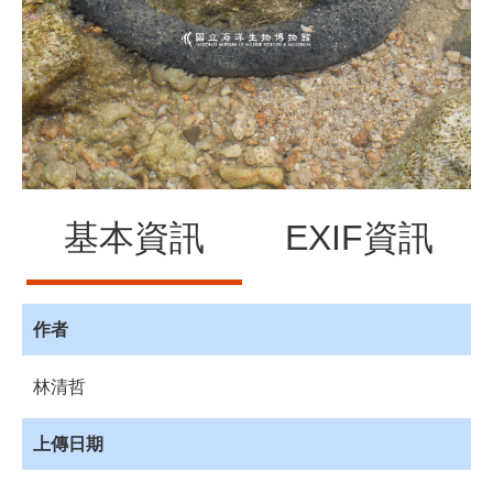
源
訊
息
發
布
諮
詢
服
基本資訊
EXIF資訊
務
會
員
專
作者
區
林清哲
首
頁
上傳日期
館