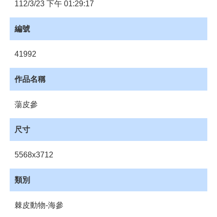
員
112/3/23 下午 01:29:17
登
入
編號
網
站
41992
導
覽
作品名稱
購
物
蕩皮參
車
下
尺寸
載
管
5568x3712
理
資
類別
源
管
棘皮動物-海參
理