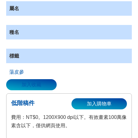
資
屬名
源
收
藏
種名
登
入
標籤
蕩皮參
加入收藏
低階稿件
加入購物車
費用：NT$0。1200X900 dpi以下。有效畫素100萬像
素含以下，僅供網頁使用。