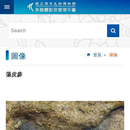
跳到主要內容區塊
進
階
搜
尋
:::
圖像
首頁
圖像
多
媒
體
蕩皮參
檢
索
圖
像
影
音
音