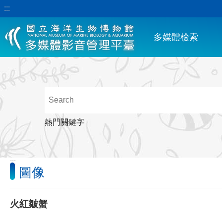
:::
跳到主要內容區塊
多媒體檢索
熱門關鍵字
:::
圖像
火紅皺蟹