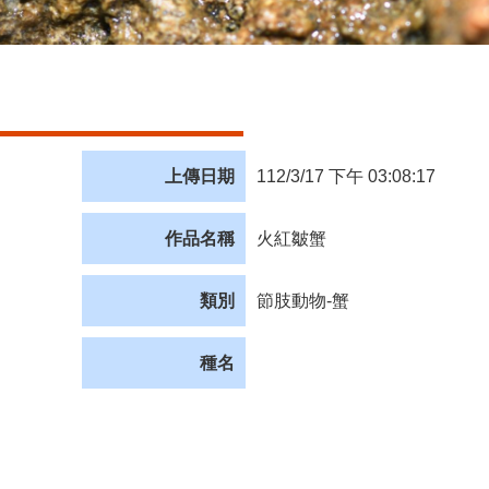
上傳日期
112/3/17 下午 03:08:17
作品名稱
火紅皺蟹
類別
節肢動物-蟹
種名