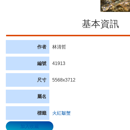
基本資訊
作者
林清哲
編號
41913
尺寸
5568x3712
屬名
標籤
火紅皺蟹
加入收藏