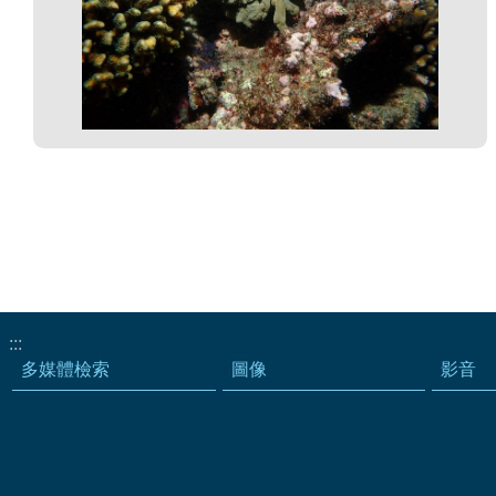
:::
多媒體檢索
圖像
影音