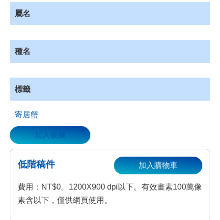
資
屬名
源
收
藏
種名
登
入
標籤
寄居蟹
加入收藏
低階稿件
加入購物車
費用：NT$0。1200X900 dpi以下。有效畫素100萬像
素含以下，僅供網頁使用。