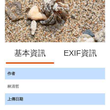
源
訊
息
發
布
諮
詢
服
基本資訊
EXIF資訊
務
會
員
專
作者
區
林清哲
首
頁
上傳日期
館