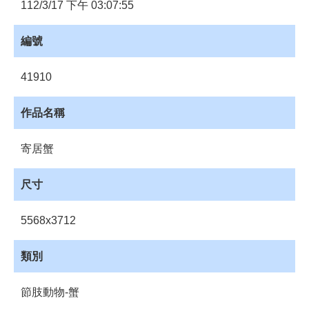
員
112/3/17 下午 03:07:55
登
入
編號
網
站
41910
導
覽
作品名稱
購
物
寄居蟹
車
下
尺寸
載
管
5568x3712
理
資
類別
源
管
節肢動物-蟹
理