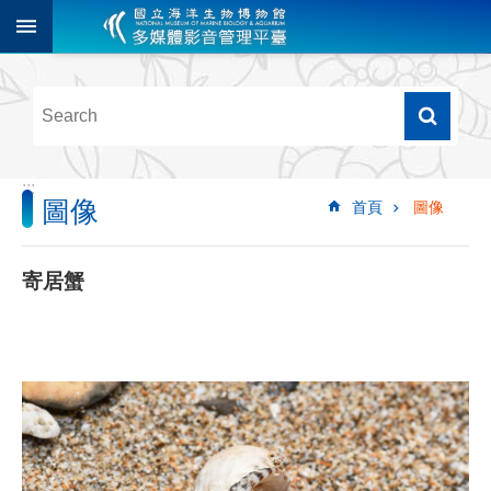
跳到主要內容區塊
進
階
搜
尋
:::
圖像
首頁
圖像
多
媒
體
寄居蟹
檢
索
圖
像
影
音
音