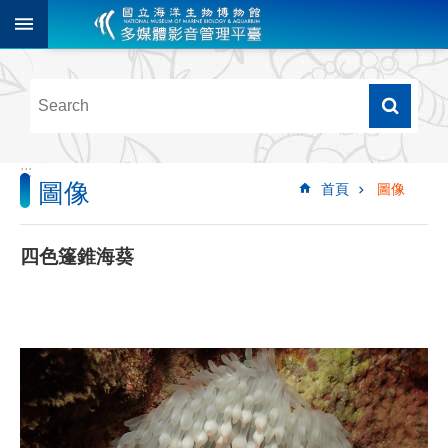
跳到主要內容區塊
進
階
搜
尋
:::
圖像
首頁
圖像
多
媒
體
四色篷錐海葵
檢
索
圖
像
影
音
音