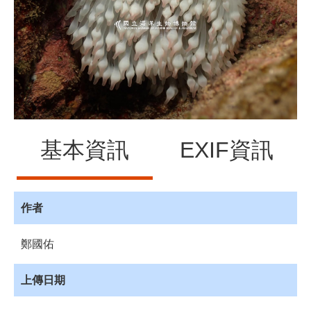
源
訊
息
發
布
諮
詢
服
基本資訊
EXIF資訊
務
會
員
專
作者
區
鄭國佑
首
頁
上傳日期
館