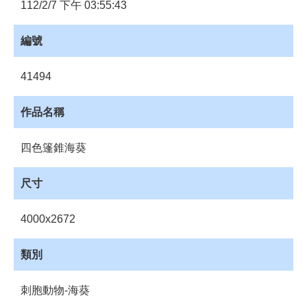
員
112/2/7 下午 03:55:43
登
入
編號
網
站
41494
導
覽
作品名稱
購
物
四色篷錐海葵
車
下
尺寸
載
管
4000x2672
理
資
類別
源
管
刺胞動物-海葵
理