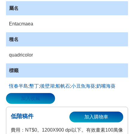
資
屬名
源
收
Entacmaea
藏
登
種名
入
quadricolor
標籤
恆春半島
;
墾丁
;
後壁湖
;
船帆石
;
小丑魚海葵
;
奶嘴海葵
加入收藏
低階稿件
加入購物車
費用：NT$0。1200X900 dpi以下。有效畫素100萬像