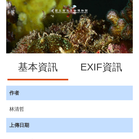
源
訊
息
發
布
諮
詢
服
基本資訊
EXIF資訊
務
會
員
專
作者
區
林清哲
首
頁
上傳日期
館