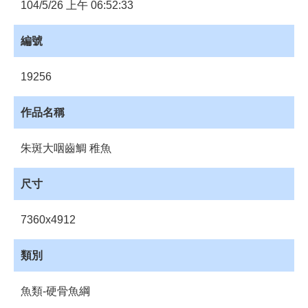
員
104/5/26 上午 06:52:33
登
入
編號
網
站
19256
導
覽
作品名稱
購
物
朱斑大咽齒鯛 稚魚
車
下
尺寸
載
管
7360x4912
理
資
類別
源
管
魚類-硬骨魚綱
理