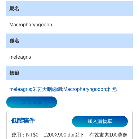
資
屬名
源
收
Macropharyngodon
藏
登
種名
入
meleagris
標籤
meleagris
;
朱斑大咽齒鯛
;
Macropharyngodon
;
稚魚
加入收藏
低階稿件
加入購物車
費用：NT$0。1200X900 dpi以下。有效畫素100萬像