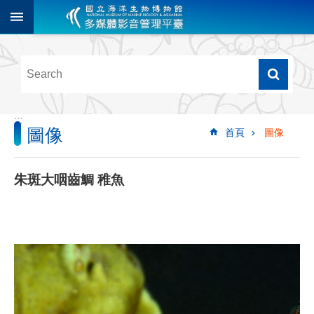
跳到主要內容區塊
進
階
搜
尋
:::
圖像
首頁
圖像
多
媒
體
朱斑大咽齒鯛 稚魚
檢
索
圖
像
影
音
音